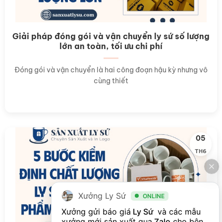
Giải pháp đóng gói và vận chuyển ly sứ số lượng
lớn an toàn, tối ưu chi phí
Đóng gói và vận chuyển là hai công đoạn hậu kỳ nhưng vô
cùng thiết
05
TH6
Xưởng Ly Sứ
ONLINE
Xưởng gửi báo giá
 Ly Sứ 
 và các mẫu 
xưởng mới sản xuất qua
Zalo
cho bên 