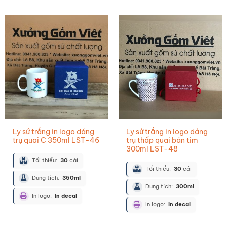
Ly sứ trắng in logo dáng
Ly sứ trắng in logo dáng
trụ quai C 350ml LST-46
trụ thấp quai bán tim
300ml LST-48
Tối thiểu:
30
cái
Tối thiểu:
30
cái
Dung tích:
350ml
Dung tích:
300ml
In logo:
In decal
In logo:
In decal