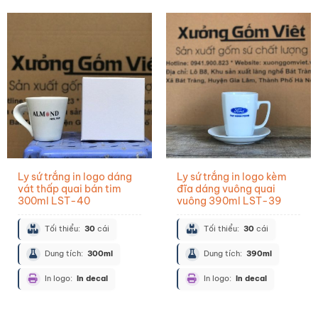
Ly sứ trắng in logo dáng
Ly sứ trắng in logo kèm
vát thấp quai bán tim
đĩa dáng vuông quai
300ml LST-40
vuông 390ml LST-39
Tối thiểu:
30
cái
Tối thiểu:
30
cái
Dung tích:
300ml
Dung tích:
390ml
In logo:
In decal
In logo:
In decal