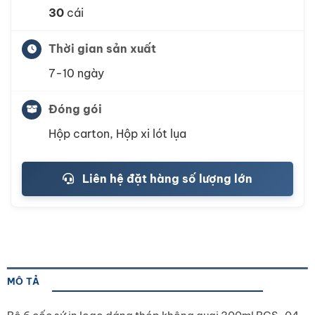
30
cái
Thời gian sản xuất
7-10 ngày
Đóng gói
Hộp carton, Hộp xi lót lụa
Liên hệ đặt hàng số lượng lớn
MÔ TẢ