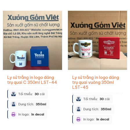
Ly sứ trắng in logo dáng
Ly sứ trắng in logo dáng
trụ quai C 350ml LST-44
trụ quai vuông 350ml
LST-45
Tối thiểu:
30
cái
Tối thiểu:
30
cái
Dung tích:
350ml
Dung tích:
350ml
In logo:
In decal
In logo:
In decal