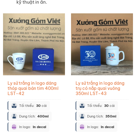
kỹ thuật in ấn.
Ly sứ trắng in logo dáng
Ly sứ trắng in logo dáng
thóp quai bán tim 400ml
trụ có nắp quai vuông
LST-42
350ml LST-43
Tối thiểu:
30
cái
Tối thiểu:
30
cái
Dung tích:
400ml
Dung tích:
350ml
In logo:
In decal
In logo:
In decal