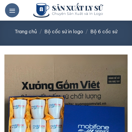
Bỏ
qua
nội
dung
Trang chủ
/
Bộ cốc sứ in logo
/
Bộ 6 cốc sứ