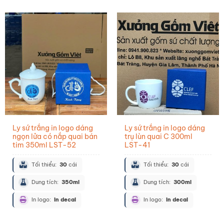
Ly sứ trắng in logo dáng
Ly sứ trắng in logo dáng
ngọn lửa có nắp quai bán
trụ lùn quai C 300ml
tim 350ml LST-52
LST-41
Tối thiểu:
30
cái
Tối thiểu:
30
cái
Dung tích:
350ml
Dung tích:
300ml
In logo:
In decal
In logo:
In decal