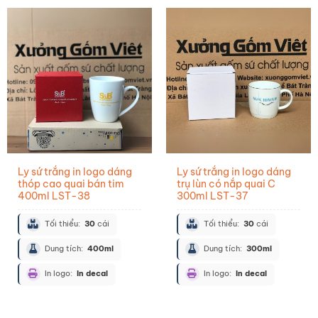
Ly sứ trắng in logo dáng
Ly sứ trắng in logo dáng
thóp cao quai bán tim
trụ lùn có nắp quai C
400ml LST-38
300ml LST-37
Tối thiểu:
30
cái
Tối thiểu:
30
cái
Dung tích:
400ml
Dung tích:
300ml
In logo:
In decal
In logo:
In decal