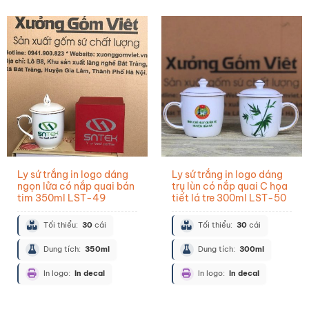
Ly sứ trắng in logo dáng
Ly sứ trắng in logo dáng
ngọn lửa có nắp quai bán
trụ lùn có nắp quai C họa
tim 350ml LST-49
tiết lá tre 300ml LST-50
Tối thiểu:
30
cái
Tối thiểu:
30
cái
Dung tích:
350ml
Dung tích:
300ml
In logo:
In decal
In logo:
In decal