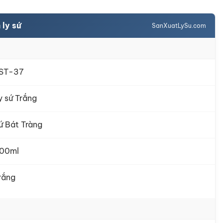
ly sứ
SanXuatLySu.com
ST-37
y sứ Trắng
ứ Bát Tràng
00ml
rắng