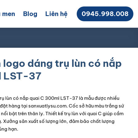
 men
Blog
Liên hệ
0945.998.008
n logo dáng trụ lùn có nắp
l LST-37
 trụ lùn có nắp quai C 300ml LST-37 là mẫu được nhiều
ặt hàng tại sanxuatlysu.com. Cốc sở hữu màu trắng sứ
 nổi bật trên thân ly. Thiết kế trụ lùn với quai C giúp cầm
. Xưởng sản xuất số lượng lớn, đảm bảo chất lượng
úng hạn.