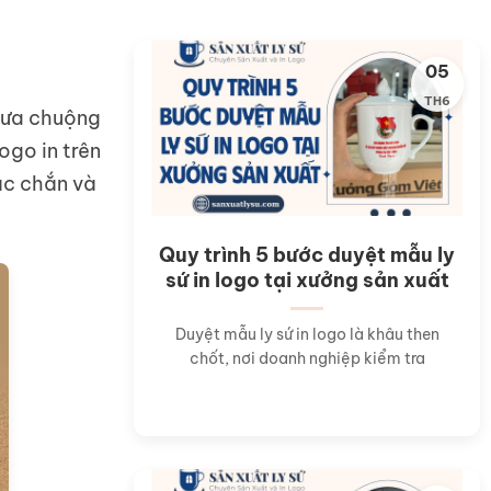
05
TH6
p ưa chuộng
ogo in trên
ắc chắn và
Quy trình 5 bước duyệt mẫu ly
sứ in logo tại xưởng sản xuất
Duyệt mẫu ly sứ in logo là khâu then
chốt, nơi doanh nghiệp kiểm tra