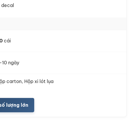
n decal
0
cái
-10 ngày
ộp carton, Hộp xi lót lụa
số lượng lớn