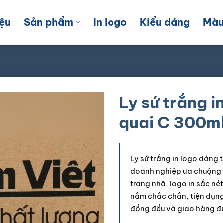
iệu
Sản phẩm
In logo
Kiểu dáng
Màu
Ly sứ trắng i
quai C 300m
Ly sứ trắng in logo dáng
doanh nghiệp ưa chuộng đ
trang nhã, logo in sắc nét
nắm chắc chắn, tiện dụng
đồng đều và giao hàng đ