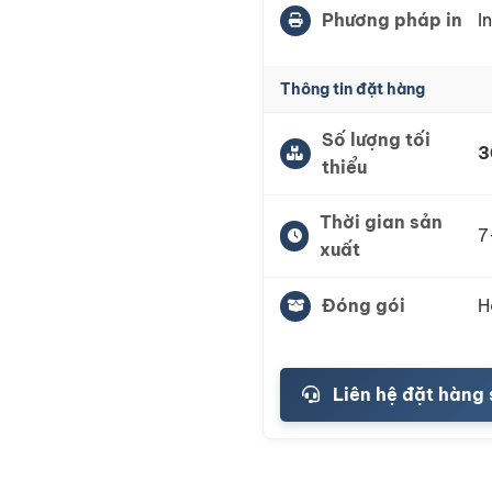
Phương pháp in
I
Thông tin đặt hàng
Số lượng tối
3
thiểu
Thời gian sản
7
xuất
Đóng gói
H
Liên hệ đặt hàng 