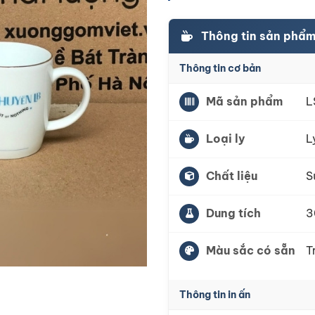
Thông tin sản phẩm 
Thông tin cơ bản
Mã sản phẩm
L
Loại ly
L
Chất liệu
S
Dung tích
3
Màu sắc có sẵn
T
Thông tin in ấn