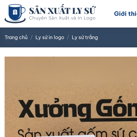
Bỏ
qua
Giới th
nội
dung
Trang chủ
/
Ly sứ in logo
/
Ly sứ trắng