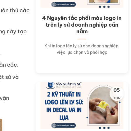
tuân thủ các
4 Nguyên tắc phối màu logo in
trên ly sứ doanh nghiệp cần
nắm
áng này tạo
Khi in logo lên ly sứ cho doanh nghiệp,
.
việc lựa chọn và phối hợp
hân cốc.
ặt sứ và
05
 vận
TH6