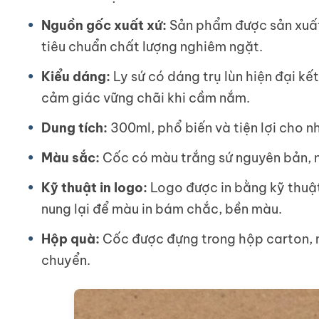
Nguồn gốc xuất xứ:
Sản phẩm được sản xuất 
tiêu chuẩn chất lượng nghiêm ngặt.
Kiểu dáng:
Ly sứ có dáng trụ lùn hiện đại kế
cảm giác vững chãi khi cầm nắm.
Dung tích:
300ml, phổ biến và tiện lợi cho n
Màu sắc:
Cốc có màu trắng sứ nguyên bản, nề
Kỹ thuật in logo:
Logo được in bằng kỹ thuật
nung lại để màu in bám chắc, bền màu.
Hộp quà:
Cốc được đựng trong hộp carton, m
chuyển.