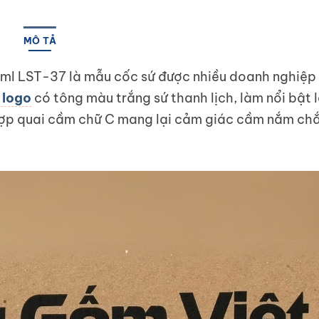
MÔ TẢ
300ml LST-37 là mẫu cốc sứ được nhiều doanh nghiệ
 logo
có tông màu trắng sứ thanh lịch, làm nổi bật l
t hợp quai cầm chữ C mang lại cảm giác cầm nắm ch