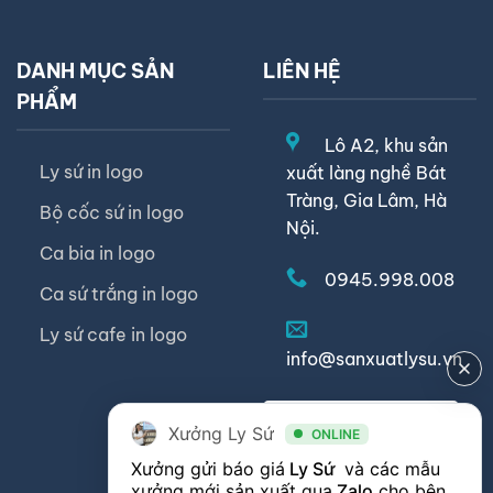
DANH MỤC SẢN
LIÊN HỆ
PHẨM
Lô A2, khu sản
Ly sứ in logo
xuất làng nghề Bát
Tràng, Gia Lâm, Hà
Bộ cốc sứ in logo
Nội.
Ca bia in logo
0945.998.008
Ca sứ trắng in logo
Ly sứ cafe in logo
info@sanxuatlysu.vn
Xưởng Ly Sứ
YÊU CẦU BÁO
ONLINE
Xưởng gửi báo giá
 Ly Sứ 
 và các mẫu 
GIÁ
xưởng mới sản xuất qua
Zalo
cho bên 