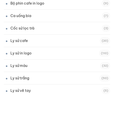
Bộ phin cafe in logo
(9)
Ca uống bia
(7)
Cốc sứ lọc trà
(3)
Ly sứ cafe
(20)
Ly sứ in logo
(110)
Ly sứ màu
(32)
Ly sứ trắng
(50)
Ly sứ vẽ tay
(5)