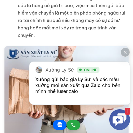
các lô hàng có giá trị cao, việc mua thêm gói bảo
hiểm vận chuyển là một biện pháp phòng ngừa rủi
ro tài chính hiệu quả nếu không may có sự cố hư
hỏng hoặc mất mát xảy ra trong quá trình vận
chuyển.
Xưởng Ly Sứ
ONLINE
Xưởng gửi báo giá
 Ly Sứ 
 và các mẫu 
xưởng mới sản xuất qua
Zalo
cho bên 
mình nhé !
user.zalo
1