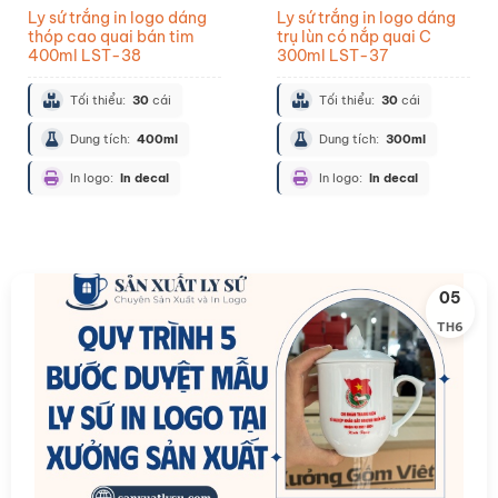
Ly sứ trắng in logo dáng
Ly sứ trắng in logo dáng
thóp cao quai bán tim
trụ lùn có nắp quai C
400ml LST-38
300ml LST-37
Tối thiểu:
30
cái
Tối thiểu:
30
cái
Dung tích:
400ml
Dung tích:
300ml
In logo:
In decal
In logo:
In decal
05
TH6