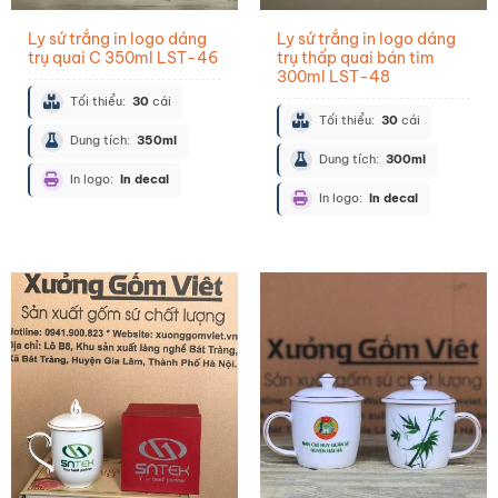
Ly sứ trắng in logo dáng
Ly sứ trắng in logo dáng
trụ quai C 350ml LST-46
trụ thấp quai bán tim
300ml LST-48
Tối thiểu:
30
cái
Tối thiểu:
30
cái
Dung tích:
350ml
Dung tích:
300ml
In logo:
In decal
In logo:
In decal