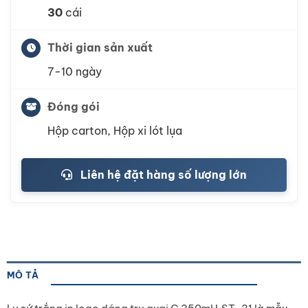
30
cái
Thời gian sản xuất
7-10 ngày
Đóng gói
Hộp carton, Hộp xi lót lụa
Liên hệ đặt hàng số lượng lớn
MÔ TẢ