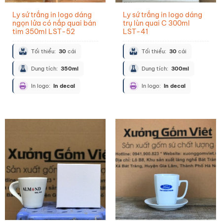
Ly sứ trắng in logo dáng
Ly sứ trắng in logo dáng
ngọn lửa có nắp quai bán
trụ lùn quai C 300ml
tim 350ml LST-52
LST-41
Tối thiểu:
30
cái
Tối thiểu:
30
cái
Dung tích:
350ml
Dung tích:
300ml
In logo:
In decal
In logo:
In decal