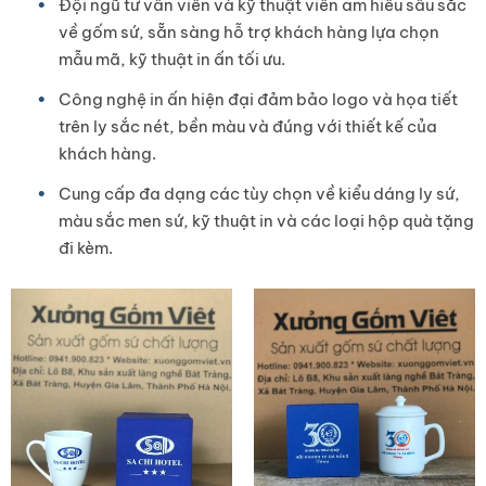
Đội ngũ tư vấn viên và kỹ thuật viên am hiểu sâu sắc
về gốm sứ, sẵn sàng hỗ trợ khách hàng lựa chọn
mẫu mã, kỹ thuật in ấn tối ưu.
Công nghệ in ấn hiện đại đảm bảo logo và họa tiết
trên ly sắc nét, bền màu và đúng với thiết kế của
khách hàng.
Cung cấp đa dạng các tùy chọn về kiểu dáng ly sứ,
màu sắc men sứ, kỹ thuật in và các loại hộp quà tặng
đi kèm.