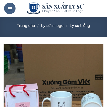
Bỏ
qua
nội
dung
Trang chủ
/
Ly sứ in logo
/
Ly sứ trắng