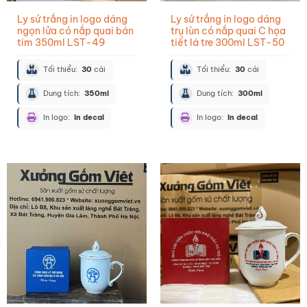
Ly sứ trắng in logo dáng
Ly sứ trắng in logo dáng
ngọn lửa có nắp quai bán
trụ lùn có nắp quai C họa
tim 350ml LST-49
tiết lá tre 300ml LST-50
Tối thiểu:
30
cái
Tối thiểu:
30
cái
Dung tích:
350ml
Dung tích:
300ml
In logo:
In decal
In logo:
In decal