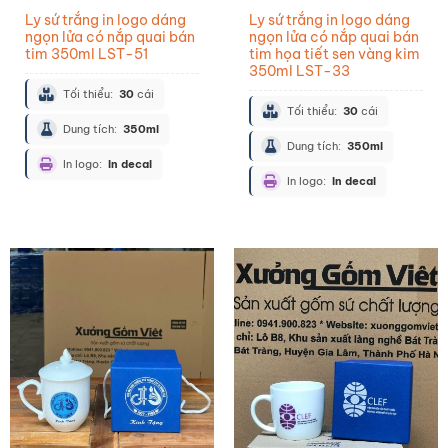
Ly sứ trắng in logo dáng
Ly sứ trắng in logo dáng
ngọn lửa có nắp quai bán
ngọn lửa có nắp quai bán
tim 350ml LST-51
tim họa tiết sen vàng kim
350ml LST-33
Tối thiểu:
30
cái
Tối thiểu:
30
cái
Dung tích:
350ml
Dung tích:
350ml
In logo:
In decal
In logo:
In decal