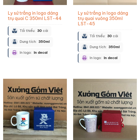
Ly sứ trắng in logo dáng
Ly sứ trắng in logo dáng
trụ quai C 350ml LST-44
trụ quai vuông 350ml
LST-45
Tối thiểu:
30
cái
Tối thiểu:
30
cái
Dung tích:
350ml
Dung tích:
350ml
In logo:
In decal
In logo:
In decal