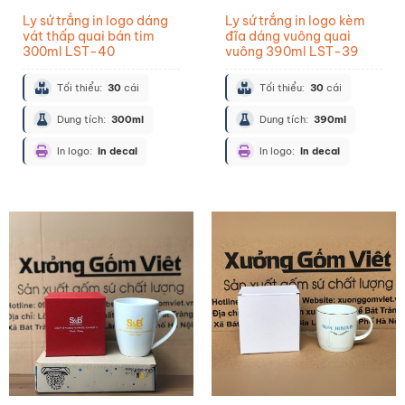
Ly sứ trắng in logo dáng
Ly sứ trắng in logo kèm
vát thấp quai bán tim
đĩa dáng vuông quai
300ml LST-40
vuông 390ml LST-39
Tối thiểu:
30
cái
Tối thiểu:
30
cái
Dung tích:
300ml
Dung tích:
390ml
In logo:
In decal
In logo:
In decal