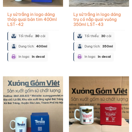
Ly sứ trắng in logo dáng
Ly sứ trắng in logo dáng
thóp quai bán tim 400ml
trụ có nắp quai vuông
LST-42
350ml LST-43
Tối thiểu:
30
cái
Tối thiểu:
30
cái
Dung tích:
400ml
Dung tích:
350ml
In logo:
In decal
In logo:
In decal