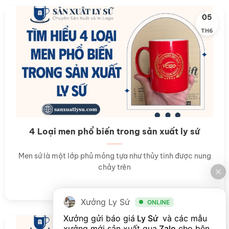
05
TH6
4 Loại men phổ biến trong sản xuất ly sứ
Men sứ là một lớp phủ mỏng tựa như thủy tinh được nung
chảy trên
Xưởng Ly Sứ
ONLINE
Xưởng gửi báo giá
 Ly Sứ 
 và các mẫu 
05
xưởng mới sản xuất qua
Zalo
cho bên 