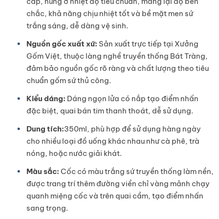
cấp, nung ở nhiệt độ tiêu chuẩn, mang lại độ bền
chắc, khả năng chịu nhiệt tốt và bề mặt men sứ
trắng sáng, dễ dàng vệ sinh.
Nguồn gốc xuất xứ:
Sản xuất trực tiếp tại Xưởng
Gốm Việt, thuộc làng nghề truyền thống Bát Tràng,
đảm bảo nguồn gốc rõ ràng và chất lượng theo tiêu
chuẩn gốm sứ thủ công.
Kiểu dáng:
Dáng ngọn lửa có nắp tạo điểm nhấn
đặc biệt, quai bán tim thanh thoát, dễ sử dụng.
Dung tích:
350ml, phù hợp để sử dụng hàng ngày
cho nhiều loại đồ uống khác nhau như cà phê, trà
nóng, hoặc nước giải khát.
Màu sắc:
Cốc có màu trắng sứ truyền thống làm nền,
được trang trí thêm đường viền chỉ vàng mảnh chạy
quanh miệng cốc và trên quai cầm, tạo điểm nhấn
sang trọng.