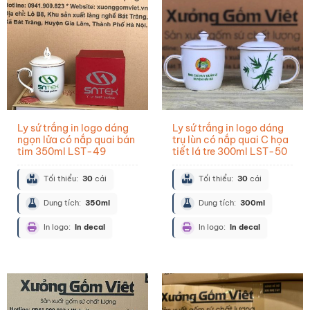
Ly sứ trắng in logo dáng
Ly sứ trắng in logo dáng
ngọn lửa có nắp quai bán
trụ lùn có nắp quai C họa
tim 350ml LST-49
tiết lá tre 300ml LST-50
Tối thiểu:
30
cái
Tối thiểu:
30
cái
Dung tích:
350ml
Dung tích:
300ml
In logo:
In decal
In logo:
In decal