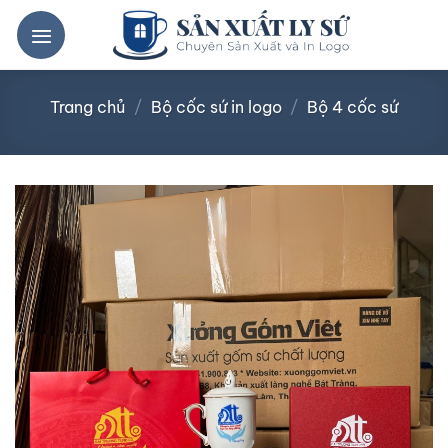
Bỏ
qua
nội
dung
Trang chủ
/
Bộ cốc sứ in logo
/
Bộ 4 cốc sứ