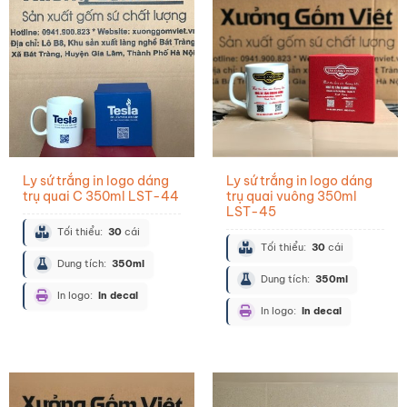
Ly sứ trắng in logo dáng
Ly sứ trắng in logo dáng
trụ quai C 350ml LST-44
trụ quai vuông 350ml
LST-45
Tối thiểu:
30
cái
Tối thiểu:
30
cái
Dung tích:
350ml
Dung tích:
350ml
In logo:
In decal
In logo:
In decal