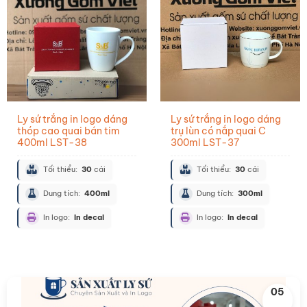
Ly sứ trắng in logo dáng
Ly sứ trắng in logo dáng
thóp cao quai bán tim
trụ lùn có nắp quai C
400ml LST-38
300ml LST-37
Tối thiểu:
30
cái
Tối thiểu:
30
cái
Dung tích:
400ml
Dung tích:
300ml
In logo:
In decal
In logo:
In decal
05