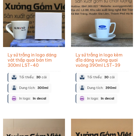
Ly sứ trắng in logo dáng
Ly sứ trắng in logo kèm
vát thấp quai bán tim
đĩa dáng vuông quai
300ml LST-40
vuông 390ml LST-39
Tối thiểu:
30
cái
Tối thiểu:
30
cái
Dung tích:
300ml
Dung tích:
390ml
In logo:
In decal
In logo:
In decal