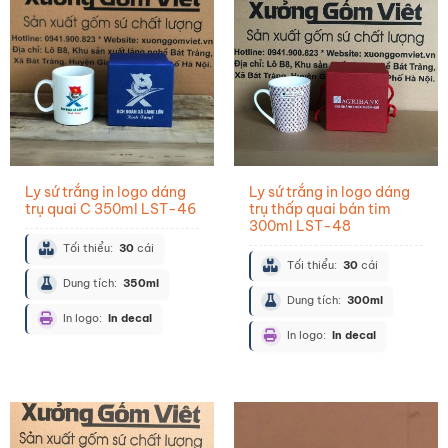
Ly sứ trắng in logo dáng
Ly sứ trắng in logo dáng
trụ quai C 350ml LST-46
trụ thấp quai bán tim
300ml LST-48
Tối thiểu:
30
cái
Tối thiểu:
30
cái
Dung tích:
350ml
Dung tích:
300ml
In logo:
In decal
In logo:
In decal