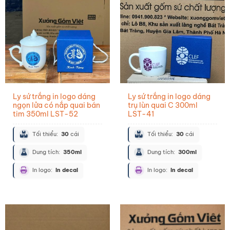
Ly sứ trắng in logo dáng
Ly sứ trắng in logo dáng
ngọn lửa có nắp quai bán
trụ lùn quai C 300ml
tim 350ml LST-52
LST-41
Tối thiểu:
30
cái
Tối thiểu:
30
cái
Dung tích:
350ml
Dung tích:
300ml
In logo:
In decal
In logo:
In decal