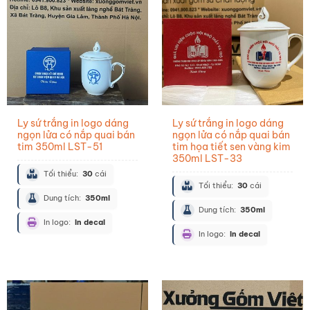
Ly sứ trắng in logo dáng
Ly sứ trắng in logo dáng
ngọn lửa có nắp quai bán
ngọn lửa có nắp quai bán
tim 350ml LST-51
tim họa tiết sen vàng kim
350ml LST-33
Tối thiểu:
30
cái
Tối thiểu:
30
cái
Dung tích:
350ml
Dung tích:
350ml
In logo:
In decal
In logo:
In decal