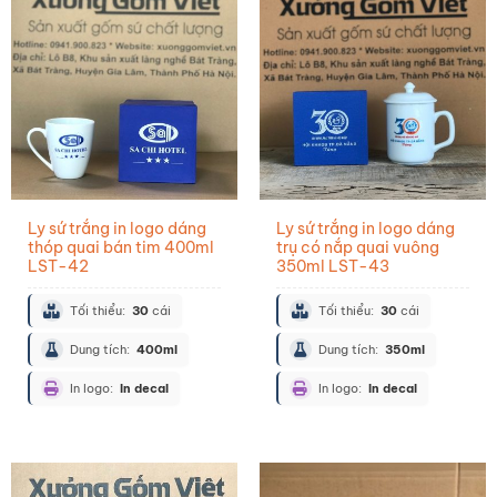
Ly sứ trắng in logo dáng
Ly sứ trắng in logo dáng
thóp quai bán tim 400ml
trụ có nắp quai vuông
LST-42
350ml LST-43
Tối thiểu:
30
cái
Tối thiểu:
30
cái
Dung tích:
400ml
Dung tích:
350ml
In logo:
In decal
In logo:
In decal