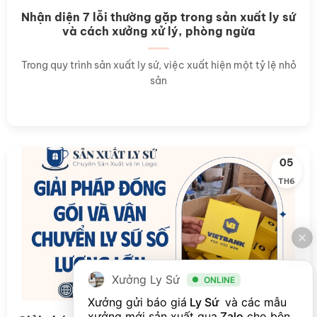
Nhận diện 7 lỗi thường gặp trong sản xuất ly sứ
và cách xưởng xử lý, phòng ngừa
Trong quy trình sản xuất ly sứ, việc xuất hiện một tỷ lệ nhỏ
sản
05
TH6
Xưởng Ly Sứ
ONLINE
Xưởng gửi báo giá
 Ly Sứ 
 và các mẫu 
xưởng mới sản xuất qua
Zalo
cho bên 