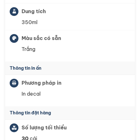
Dung tích
350ml
Màu sắc có sẵn
Trắng
Thông tin in ấn
Phương pháp in
In decal
Thông tin đặt hàng
Số lượng tối thiểu
30
cái